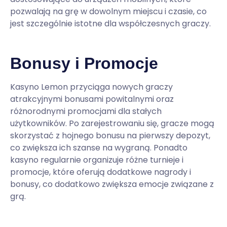
pozwalają na grę w dowolnym miejscu i czasie, co
jest szczególnie istotne dla współczesnych graczy.
Bonusy i Promocje
Kasyno Lemon przyciąga nowych graczy
atrakcyjnymi bonusami powitalnymi oraz
różnorodnymi promocjami dla stałych
użytkowników. Po zarejestrowaniu się, gracze mogą
skorzystać z hojnego bonusu na pierwszy depozyt,
co zwiększa ich szanse na wygraną. Ponadto
kasyno regularnie organizuje różne turnieje i
promocje, które oferują dodatkowe nagrody i
bonusy, co dodatkowo zwiększa emocje związane z
grą.