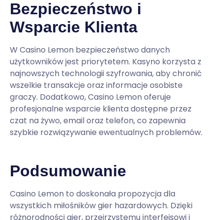
Bezpieczeństwo i
Wsparcie Klienta
W Casino Lemon bezpieczeństwo danych
użytkowników jest priorytetem. Kasyno korzysta z
najnowszych technologii szyfrowania, aby chronić
wszelkie transakcje oraz informacje osobiste
graczy. Dodatkowo, Casino Lemon oferuje
profesjonalne wsparcie klienta dostępne przez
czat na żywo, email oraz telefon, co zapewnia
szybkie rozwiązywanie ewentualnych problemów.
Podsumowanie
Casino Lemon to doskonała propozycja dla
wszystkich miłośników gier hazardowych. Dzięki
różnorodności gier, przejrzystemu interfejsowi i