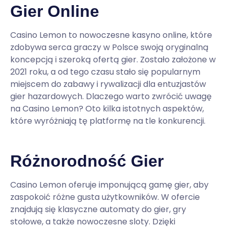
Gier Online
Casino Lemon to nowoczesne kasyno online, które
zdobywa serca graczy w Polsce swoją oryginalną
koncepcją i szeroką ofertą gier. Zostało założone w
2021 roku, a od tego czasu stało się popularnym
miejscem do zabawy i rywalizacji dla entuzjastów
gier hazardowych. Dlaczego warto zwrócić uwagę
na Casino Lemon? Oto kilka istotnych aspektów,
które wyróżniają tę platformę na tle konkurencji.
Różnorodność Gier
Casino Lemon oferuje imponującą gamę gier, aby
zaspokoić różne gusta użytkowników. W ofercie
znajdują się klasyczne automaty do gier, gry
stołowe, a także nowoczesne sloty. Dzięki