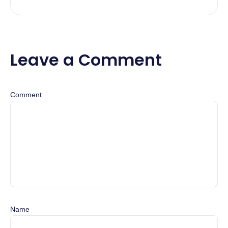
Leave a Comment
Comment
Name