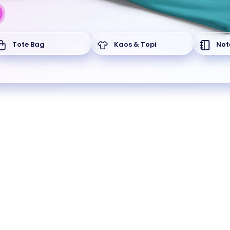
Tote Bag
Kaos & Topi
Not