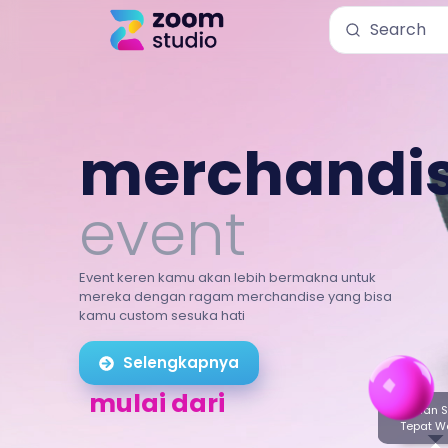
merchandi
event
Event keren kamu akan lebih bermakna untuk
mereka dengan ragam merchandise yang bisa
kamu custom sesuka hati
Selengkapnya
Rp. 10.000
Jaminan S
Tepat W
mulai dari