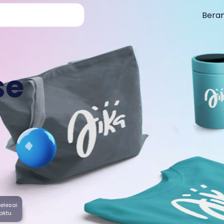
Beran
se
elesai
aktu